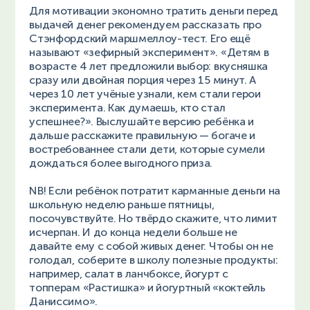
Для мотивации экономно тратить деньги перед
выдачей денег рекомендуем рассказать про
Стэнфордский маршмеллоу-тест. Его ещё
называют «зефирный эксперимент». «Детям в
возрасте 4 лет предложили выбор: вкусняшка
сразу или двойная порция через 15 минут. А
через 10 лет учёные узнали, кем стали герои
эксперимента. Как думаешь, кто стал
успешнее?». Выслушайте версию ребёнка и
дальше расскажите правильную — богаче и
востребованнее стали дети, которые сумели
дождаться более выгодного приза.
NB! Если ребёнок потратит карманные деньги на
школьную неделю раньше пятницы,
посочувствуйте. Но твёрдо скажите, что лимит
исчерпан. И до конца недели больше не
давайте ему с собой живых денег. Чтобы он не
голодал, соберите в школу полезные продукты:
например, салат в ланчбоксе, йогурт с
топперам «Растишка» и йогуртный «коктейль
Даниссимо».