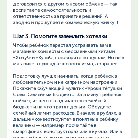
договорится с другом о новом обмене — так
воспитаете самостоятельность и
ответственность за принятие решений. А
заодно и прощупаете коммерческую жилку :)
Шаг 3. Помогите заземлить хотелки
Чтобы ребёнок перестал устраивать вам в
магазинах концерты с бессменными хитами
«Хочу!» и «Купи!», поговорите по душам. Но не в
магазине в припадке шопоголизма, а заранее.
Подготовку лучше начинать, когда ребёнок в
любознательном и не капризном настроении.
Покажите обучающий мультик «Уроки тётушки
Совы: Семейный бюджет». За 5 минут ребёнок
поймёт, из чего складывается семейный
бюджет и на что тратят деньги. Обсудите
семейный лимит расходов. Вначале в рублях, а
дальше «конвертируйте» в понятные ребёнку
величины — например, посчитайте в
смартфонах, конструкторах или в куклах. Или в
минутах/часах, которых родители тратят,