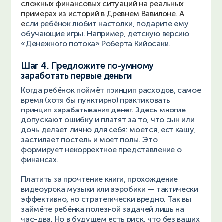
сложных финансовых ситуаций на реальных
примерах из историй в Древнем Вавилоне. А
е
сли ребёнок любит настолки, подарите ему
обучающие игры. Например, детскую версию
«Денежного потока» Роберта Кийосаки.
Шаг 4. Предложите по-умному
заработать первые деньги
Когда ребёнок поймёт принцип расходов, самое
время (хотя бы пунктирно) практиковать
принцип зарабатывания денег. Здесь многие
допускают ошибку и платят за то, что сын или
дочь делает лично для себя: моется, ест кашу,
застилает постель и моет полы. Это
формирует некорректное представление о
финансах.
Платить за прочтение книги, прохождение
видеоурока музыки или аэробики — тактически
эффективно, но стратегически вредно. Так вы
займёте ребёнка полезной задачей лишь на
час-два. Но в будущем есть риск, что без ваших