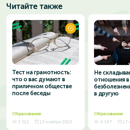
Читайте также
Тест на грамотность:
Не складыва
что о вас думают в
отношения в
приличном обществе
безболезнен
после беседы
в другую
Образование
Образование
2 511
13 ноября 2023
4 197
17 