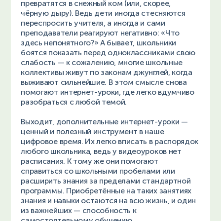
превратятся в снежный ком (или, скорее,
чёрную дыру). Ведь дети иногда стесняются
переспросить учителя, а иногда и сами
преподаватели реагируют негативно: «Что
здесь непонятного?» А бывает, школьники
боятся показать перед одноклассниками свою
слабость — к сожалению, многие школьные
коллективы живут по законам джунглей, когда
выживают сильнейшие. В этом смысле снова
помогают интернет-уроки, где легко вдумчиво
разобраться с любой темой.
Выходит, дополнительные интернет-уроки —
ценный и полезный инструмент в наше
цифровое время. Их легко вписать в распорядок
любого школьника, ведь у видеоуроков нет
расписания. К тому же они помогают
справиться со школьными пробелами или
расширить знания за пределами стандартной
программы. Приобретённые на таких занятиях
знания и навыки остаются на всю жизнь, и один
из важнейших — способность к
самостоятельному обучению.