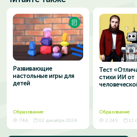
Развивающие
Тест «Отлич
настольные игры для
стихи ИИ от
детей
человеческо
Образование
Образование
746
02 декабря 2024
2 245
11 