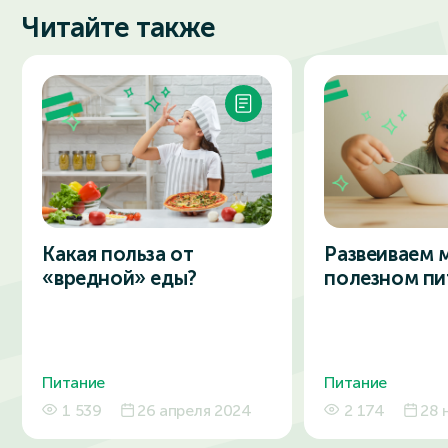
Читайте также
Какая польза от
Развеиваем 
«вредной» еды?
полезном пи
Питание
Питание
1 539
26 апреля 2024
2 174
28 