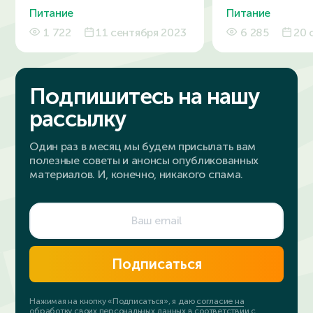
Питание
Питание
1 722
11 сентября 2023
6 285
20 
Подпишитесь на нашу
рассылку
Один раз в месяц мы будем присылать вам
полезные советы и анонсы опубликованных
материалов. И, конечно, никакого спама.
Подписаться
Нажимая на кнопку «Подписаться», я даю
согласие на
обработку своих персональных данных
в соответствии с