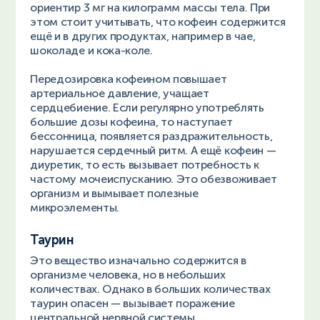
ориентир 3 мг на килограмм массы тела. При
этом стоит учитывать, что кофеин содержится
ещё и в других продуктах, например в чае,
шоколаде и кока-коле.
Передозировка кофеином повышает
артериальное давление, учащает
сердцебиение. Если регулярно употреблять
большие дозы кофеина, то наступает
бессонница, появляется раздражительность,
нарушается сердечный ритм. А ещё кофеин —
диуретик, то есть вызывает потребность к
частому мочеиспусканию. Это обезвоживает
организм и вымывает полезные
микроэлементы.
Таурин
Это вещество изначально содержится в
организме человека, но в небольших
количествах. Однако в больших количествах
таурин опасен — вызывает поражение
центральной нервной системы.