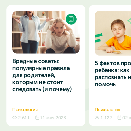
Вредные советы:
5 фактов пр
популярные правила
ребёнка: как
для родителей,
распознать и
которым не стоит
помочь
следовать (и почему)
Психология
Психология
2 611
11 мая 2023
1 122
02 