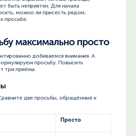
т быть неприятен. Для начала
осить, можно ли присесть рядом,
 к просьбе.
ьбу максимально просто
антированно добиваемся внимания. А
сформулируем просьбу. Повысить
т три приёма.
зы
Сравните две просьбы, обращённые к
Просто