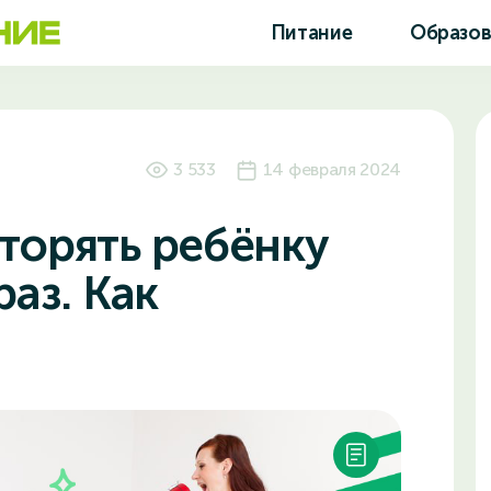
Питание
Образо
3 533
14 февраля 2024
торять ребёнку
раз. Как