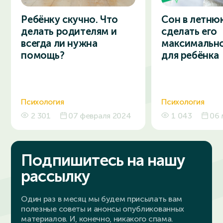
Ребёнку скучно. Что
Сон в летнюю
делать родителям и
сделать его
всегда ли нужна
максимальн
помощь?
для ребёнка
Психология
Психология
2 301
07 февраля 2024
1 043
06 
Подпишитесь на нашу
рассылку
Один раз в месяц мы будем присылать вам
полезные советы и анонсы опубликованных
материалов. И, конечно, никакого спама.