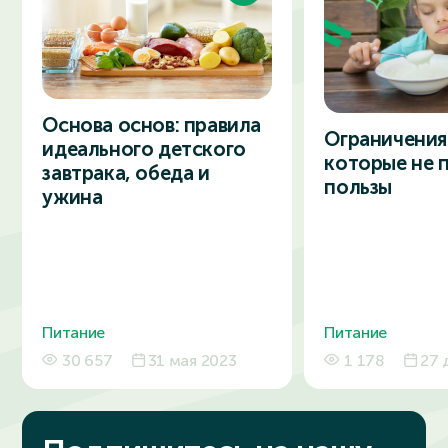
Основа основ: правила
Ограничения 
идеального детского
которые не 
завтрака, обеда и
пользы
ужина
Питание
Питание
30 657
31 мая 2023
1 178
27 