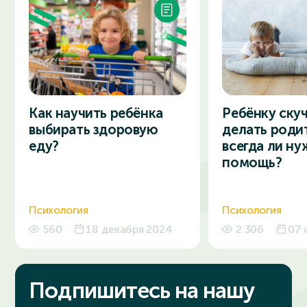
Ребёнку скуч
Как научить ребёнка
делать роди
выбирать здоровую
всегда ли ну
еду?
помощь?
Психология
Психология
560
18 декабря 2024
2 306
07 
Подпишитесь на нашу