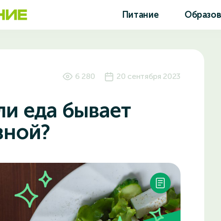
Питание
Образо
6 280
20 сентября 2023
ли еда бывает
зной?