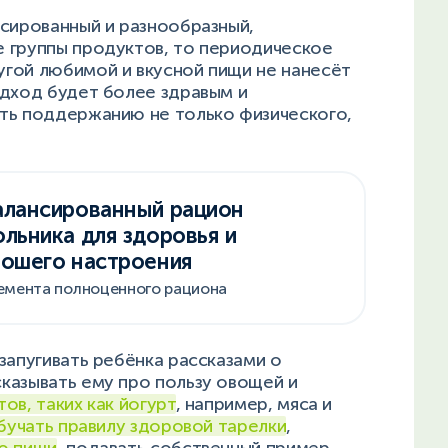
нсированный и разнообразный,
 группы продуктов, то периодическое
гой любимой и вкусной пищи не нанесёт
одход будет более здравым и
ть поддержанию не только физического,
алансированный рацион
льника для здоровья и
рошего настроения
емента полноценного рациона
запугивать ребёнка рассказами о
казывать ему про пользу овощей и
ов, таких как йогурт
, например, мяса и
бучать правилу здоровой тарелки
,
ю пищи
, подавать собственный пример.