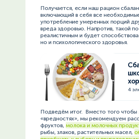
Получается, если наш рацион сбала
включающий в себя все необходимые
употребление умеренных порций дру
вреда здоровью. Напротив, такой п
реалистичным и будет способствова
но и психологического здоровья.
Сб
шко
хо
4 эл
Подведём итог. Вместо того чтобы 
«вредностях», мы рекомендуем расс
фруктов,
молока и молочных продукт
рыбы, злаков, растительных масел,
о
приобщать к выбору и приготовлени