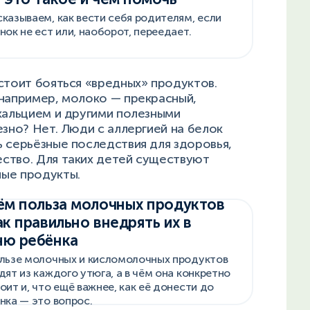
казываем, как вести себя родителям, если
нок не ест или, наоборот, переедает.
стоит бояться «вредных» продуктов.
 например, молоко — прекрасный,
кальцием и другими полезными
езно? Нет. Люди с аллергией на белок
 серьёзные последствия для здоровья,
ство. Для таких детей существуют
ные продукты.
ём польза молочных продуктов
ак правильно внедрять их в
ню ребёнка
льзе молочных и кисломолочных продуктов
дят из каждого утюга, а в чём она конкретно
оит и, что ещё важнее, как её донести до
нка — это вопрос.