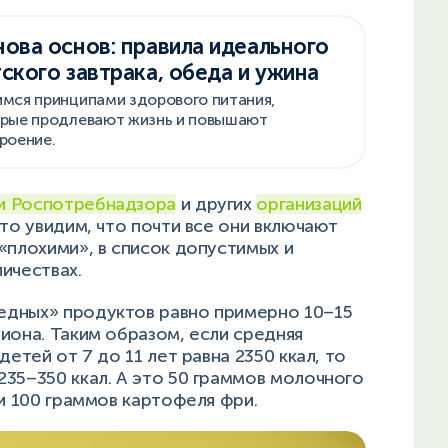
ова основ: правила идеального
ского завтрака, обеда и ужина
мся принципами здорового питания,
рые продлевают жизнь и повышают
роение.
и Роспотребнадзора
и других
организаций
 то увидим, что почти все они включают
«плохими», в список допустимых и
личествах.
едных» продуктов равно примерно 10–15
иона. Таким образом, если средняя
детей от 7 до 11 лет равна 2350 ккал, то
35–350 ккал. А это 50 граммов молочного
ли 100 граммов картофеля фри.