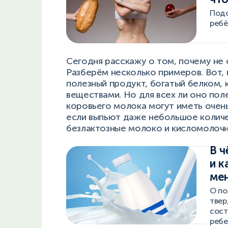
Подс
ребё
Сегодня расскажу о том, почему не 
Разберём несколько примеров. Вот,
полезный продукт, богатый белком, 
веществами. Но для всех ли оно пол
коровьего молока могут иметь очень
если выпьют даже небольшое количе
безлактозные молоко и кисломолоч
В ч
и к
ме
О по
твер
сост
ребе