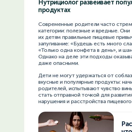
Нутрициолог развеивает поп
продуктах
Современные родители часто стремя
категории: полезные и вредные. Они
их детям правильные пищевые привыч
запугивание: «Будешь есть много сла
«Только одна конфета в день», и ша
Однако на деле эти подходы оказыв
даже опасными.
Дети не могут удержаться от соблаз
вкусные и популярные продукты: нач
родителей, испытывают чувство вины
стать отправной точкой для развити
нарушения и расстройства пищевого
Рас
что