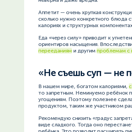
неверна и даже вредна.
Аппетит — очень хрупкая конструкци
сколько нужно конкретного блюда съ
калориях и структурных компонентах
Еда «через силу» приводит к угнете
ориентиров насыщения. Впоследстви
перееданиям
и другим
проблемам с
«Не съешь суп — не 
В нашем мире, богатом калориями,
с
то запретным. Неминуемо ребёнок 
угощениям. Поэтому полезнее сдел
продуктом, таким же участником рац
Рекомендую снизить «градус запрета
виде сладкого. Тогда оно перестан
ребёнка. Это позволит расширять п