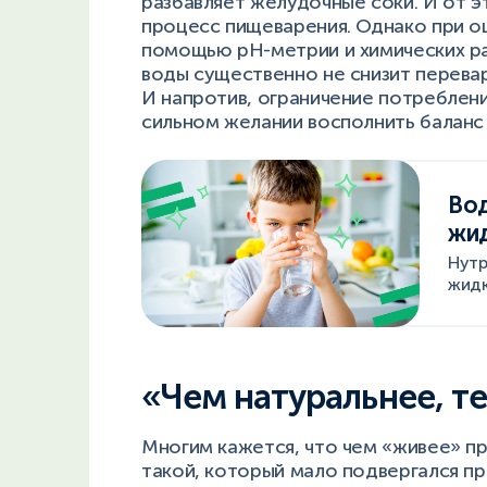
разбавляет желудочные соки. И от 
процесс пищеварения. Однако при о
помощью рН-метрии и химических ра
воды существенно не снизит перев
И напротив, ограничение потреблен
сильном желании восполнить баланс 
Вод
жид
Нутр
жидк
«Чем натуральнее, т
Многим кажется, что чем «живее» п
такой, который мало подвергался 