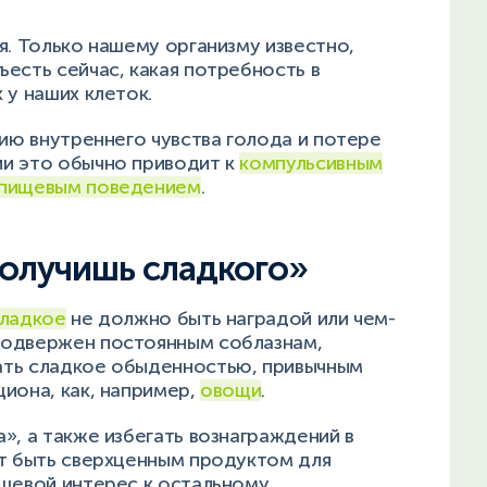
я. Только нашему организму известно,
есть сейчас, какая потребность в
 у наших клеток.
нию внутреннего чувства голода и потере
и это обычно приводит к
компульсивным
 пищевым поведением
.
получишь сладкого»
ладкое
не должно быть наградой или чем-
подвержен постоянным соблазнам,
ать сладкое обыденностью, привычным
иона, как, например,
овощи
.
», а также избегать вознаграждений в
ет быть сверхценным продуктом для
ищевой интерес к остальному