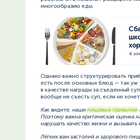
многообразию еды.
Сб
шко
хо
4 эл
Однако важно структурировать приё
есть после основных блюд — так уж
в качестве награды за съеденный су
вообще не съесть суп, если не хоче
Как видите, наши
пищевые привычки
Поэтому важна критическая оценка н
нарушать качество жизни и вызывать
Лёгких вам застолий и здорового пи